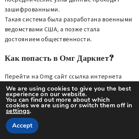
зашифрованными.
Такая система была разработана военными
ведомствами США, а позже стала
достоянием общественности.
Как попасть в Омг Даркнет?
Перейти на Omg сайт ссылка интернета
достаточно просто. Не требуется каких-то
We are using cookies to give you the best
experience on our website.
сложных действий, кучи
You can find out more about which
cookies we are using or switch them off in
специализированного ПО и других
settings
.
инструментов. Достаточно только скачать
Accept
Тор браузер. Дополнительно
рекомендуется установить ВПН, и